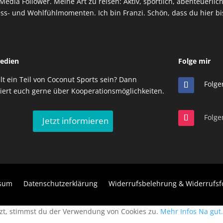
 Media Follower. Meine Art zu reisen: Aktiv, sportlich, abenteuerl
ss- und Wohlfühlmomenten. Ich bin Franzi. Schön, dass du hier bi
Medien
Folge mir
llt ein Teil von Coconut Sports sein? Dann
Folge
iert euch gerne über Kooperationsmöglichkeiten.
Folge
Jetzt informieren
sum
Datenschutzerklärung
Widerrufsbelehrung & Widerrufsf
tzt, stimmst du der Verwendung von Cookies zu.
Mehr Infos
Na gut.