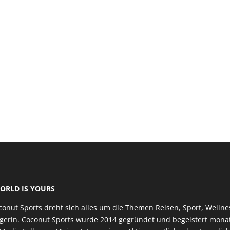
ORLD IS YOURS
conut Sports dreht sich alles um die Themen Reisen, Sport, Welln
iegerin. Coconut Sports wurde 2014 gegründet und begeistert mona