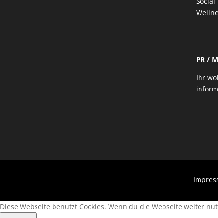
Social
Wellne
PR / 
Ihr wo
inform
Impres
Diese Webseite benutzt Cookies. Wenn du die Webseite weiter nu