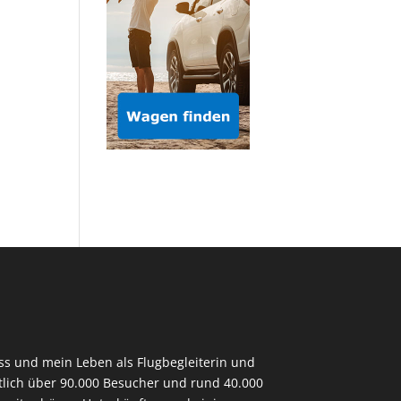
ess und mein Leben als Flugbegleiterin und
tlich über 90.000 Besucher und rund 40.000