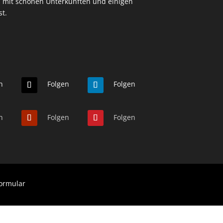
ich mit schönen Unterkünften und einigen
st.
n
Folgen
Folgen
n
Folgen
Folgen
ormular